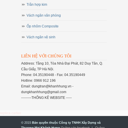
Trần hợp kim
Vách ngăn văn phòng
Ốp nhôm Composite
Vách ngăn vệ sinh
LIÊN HỆ VỚI CHÚNG TÔI
Address: Tầng 10, Tòa Nhà Đại Phát, 82 Duy Tân, Q.
Cầu Giấy, TP Hà Nội.
Phone: 04.35190448 - Fax: 04.35190449
Hotline: 0966 912 196
Email: dungtran@khanhhung.vn -
dungkhanhhung@gmail.com
---------THỐNG KÊ WEBSITE -----
replica cartier
© 2015
Bản quyền thuộc Công ty TNHH Xây Dựng và
Thương Mại Khánh Hưng
Quảng cáo facebook
|
Quảng