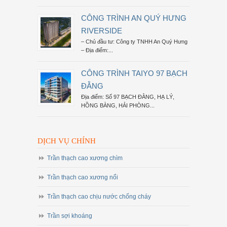
CÔNG TRÌNH AN QUÝ HƯNG
RIVERSIDE
– Chủ đầu tư: Công ty TNHH An Quý Hưng
– Địa điểm:...
CÔNG TRÌNH TAIYO 97 BẠCH
ĐẰNG
Địa điểm: Số 97 BẠCH ĐẰNG, HẠ LÝ,
HỒNG BÀNG, HẢI PHÒNG...
DỊCH VỤ CHÍNH
Trần thạch cao xương chìm
Trần thạch cao xương nổi
Trần thạch cao chịu nước chống cháy
Trần sợi khoáng