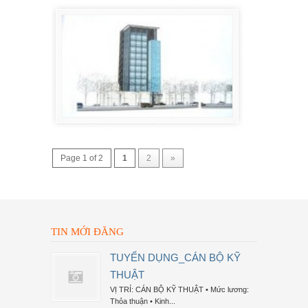
Page 1 of 2
1
2
»
TIN MỚI ĐĂNG
TUYỂN DỤNG_CÁN BỘ KỸ
THUẬT
VỊ TRÍ: CÁN BỘ KỸ THUẬT • Mức lương:
Thỏa thuận • Kinh...