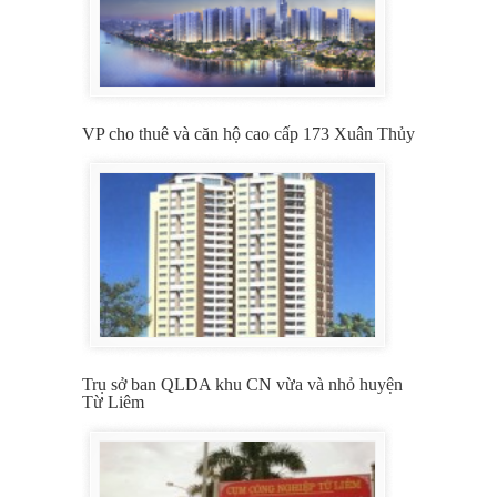
VP cho thuê và căn hộ cao cấp 173 Xuân Thủy
Trụ sở ban QLDA khu CN vừa và nhỏ huyện
Từ Liêm