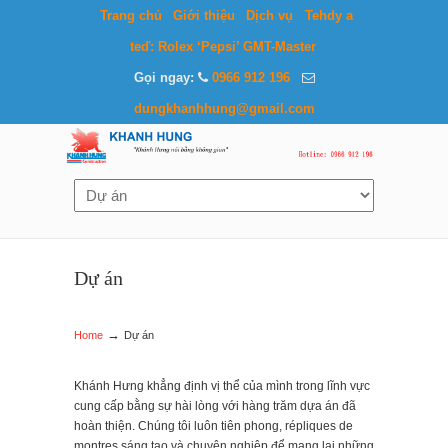
Trang chủ
Giới thiệu
Dịch vụ
Tehdy a
teď: Rolex ‘Pepsi’ GMT-Master
Gọi ngay:
0966 912 196
dungkhanhhung@gmail.com
Dự án
→
Home
Dự án
Khánh Hưng khẳng định vị thể của mình trong lĩnh vực
cung cấp bằng sự hài lòng với hàng trăm dựa án đã
hoàn thiện. Chúng tôi luôn tiên phong,
répliques de
montres
sáng tạo và chuyên nghiệp để mang lại những